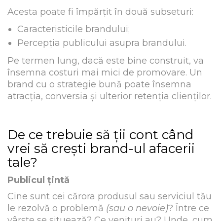
Acesta poate fi împărțit în două subseturi:
Caracteristicile brandului;
Percepția publicului asupra brandului.
Pe termen lung, dacă este bine construit, va
însemna costuri mai mici de promovare. Un
brand cu o strategie bună poate însemna
atracția, conversia și ulterior retenția clienților.
De ce trebuie să ții cont când
vrei să crești brand-ul afacerii
tale?
Publicul țintă
Cine sunt cei cărora produsul sau serviciul tău
le rezolvă o problemă
(sau o nevoie)
? Între ce
vârste se situează? Ce venituri au? Unde, cum