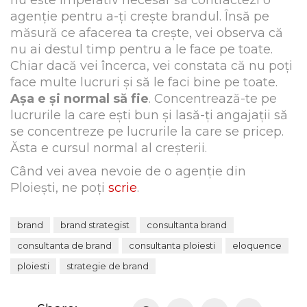
nu este imperativ necesar să contractezi o
agenție pentru a-ți crește brandul. Însă pe
măsură ce afacerea ta crește, vei observa că
nu ai destul timp pentru a le face pe toate.
Chiar dacă vei încerca, vei constata că nu poți
face multe lucruri și să le faci bine pe toate.
Așa e și normal să fie
. Concentrează-te pe
lucrurile la care ești bun și lasă-ți angajații să
se concentreze pe lucrurile la care se pricep.
Ăsta e cursul normal al creșterii.
Când vei avea nevoie de o agenție din
Ploiești, ne poți
scrie
.
brand
brand strategist
consultanta brand
consultanta de brand
consultanta ploiesti
eloquence
ploiesti
strategie de brand